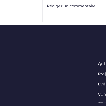
Rédigez un commentaire...
Nouveaux coloris pour nos
sweats !
Qui
Pro
Evé
Con
Menti