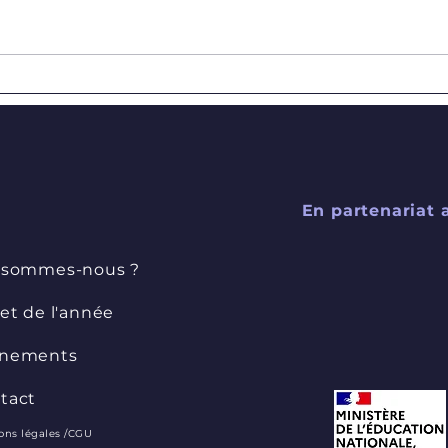
Comédie musicale "Martin
APEM
Squelette"
Savi
En partenariat 
 sommes-nous ?
jet de l'année
nements
tact
ons légales /CGU