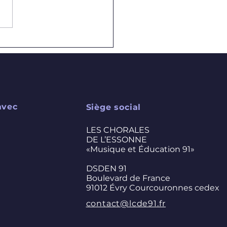
U : congrès 2025 à
gny !
avec
Siège social
LES CHORALES
DE L’ESSONNE
«Musique et Éducation 91»
DSDEN 91
Boulevard de France
91012 Évry Courcouronnes cedex
contact@lcde91.fr