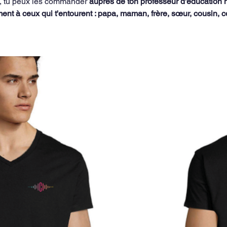
s, tu peux les commander 
auprès de ton professeur d'éducation 
ement à ceux qui t'entourent : papa, maman, frère, sœur, cousin, c