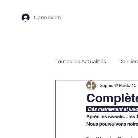
Connexion
Accueil
Qui sommes-nou
Toutes les Actualités
Dernièr
Sophie © Pardo
15 
Complète 
Dès maintenant et jus
Après les sweats…les T-s
Nous poursuivons notre