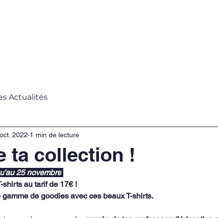
s ?
Projet de l'année
Partenaires
Actual
es Actualités
oct. 2022
1 min de lecture
ta collection !
qu'au 25 novembre
hirts au tarif de 17€ ! 
 gamme de goodies avec ces beaux T-shirts.