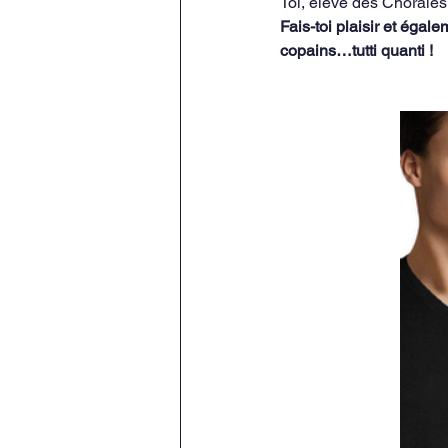
Toi, élève des Chorale
Fais-toi plaisir et égal
copains…tutti quanti !