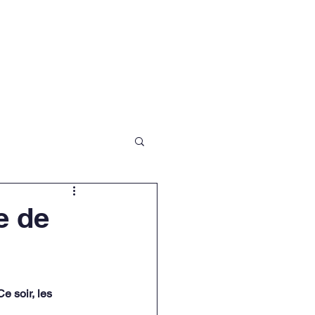
ités
Galerie
Contact
e de
 soir, les 