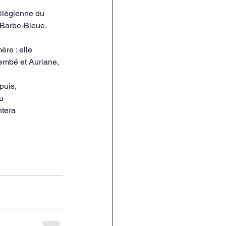
ollégienne du 
 Barbe-Bleue. 
re : elle
djembé et Auriane, 
puis,
au
ntera