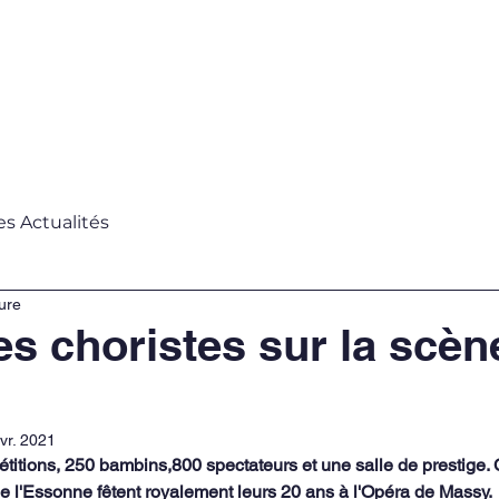
s ?
Projet de l'année
Partenaires
Actual
es Actualités
ure
es choristes sur la scèn
vr. 2021
ions, 250 bambins,800 spectateurs et une salle de prestige. Ce
e l'Essonne fêtent royalement leurs 20 ans à l'Opéra de Massy. 