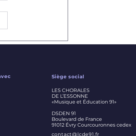
U : congrès 2025 à
gny !
avec
Siège social
LES CHORALES
DE L’ESSONNE
«Musique et Éducation 91»
DSDEN 91
Boulevard de France
91012 Évry Courcouronnes cedex
contact@lcde91.fr