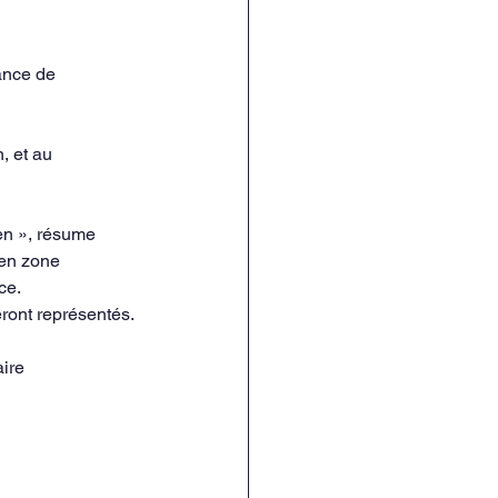
ance de 
, et au
en », résume 
 en zone 
ce. 
ront représentés. 
aire