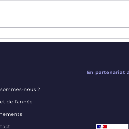
Comédie musicale "Martin
APEM
Squelette"
Savi
En partenariat 
 sommes-nous ?
jet de l'année
nements
tact