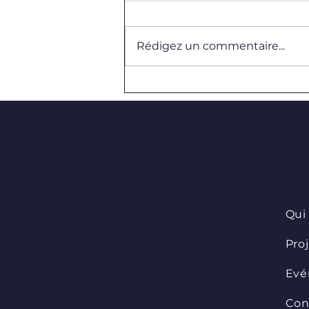
Rédigez un commentaire...
Nouveaux coloris pour nos
sweats !
Qui
Pro
Evé
Con