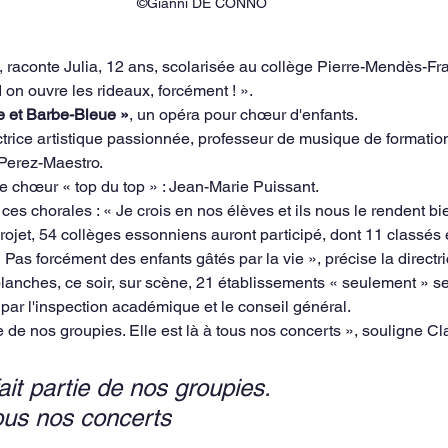
©Gianni DE CONNO
c, raconte Julia, 12 ans, scolarisée au collège Pierre-Mendès-Fr
on ouvre les rideaux, forcément ! ». 
 et Barbe-Bleue »
, un opéra pour chœur d'enfants.
trice artistique passionnée, professeur de musique de formation
Perez-Maestro. 
de chœur « top du top » : Jean-Marie Puissant.
es chorales : « Je crois en nos élèves et ils nous le rendent bi
 projet, 54 collèges essonniens auront participé, dont 11 classés
« Pas forcément des enfants gâtés par la vie », précise la directri
planches, ce soir, sur scène, 21 établissements « seulement » se
par l'inspection académique et le conseil général. 
ie de nos groupies. Elle est là à tous nos concerts », souligne Cl
fait partie de nos groupies.
tous nos concerts