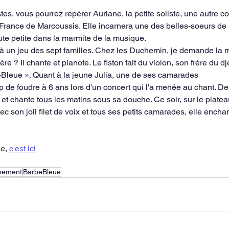
stes, vous pourrez repérer Auriane, la petite soliste, une autre c
France de Marcoussis. Elle incarnera une des belles-soeurs de
te petite dans la marmite de la musique.
à un jeu des sept familles. Chez les Duchemin, je demande la mè
père ? Il chante et pianote. Le fiston fait du violon, son frère du 
-Bleue ». Quant à la jeune Julia, une de ses camarades
p de foudre à 6 ans lors d'un concert qui l'a menée au chant. De
ec et chante tous les matins sous sa douche. Ce soir, sur le plate
c son joli filet de voix et tous ses petits camarades, elle encha
e, 
c'est ici
nement
BarbeBleue